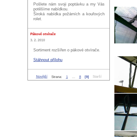
Pošlete nám svoji poptávku a my Vás
potěšíme nabídkou.
Široká nabídka požárních a kouřových
rolet.
Pákové otvírače
3. 2. 2010
Sortiment rozšířen o pákové otvírače.
Stáhnout přílohu
Novější
Starší
Strana:
1
…
8
[9]