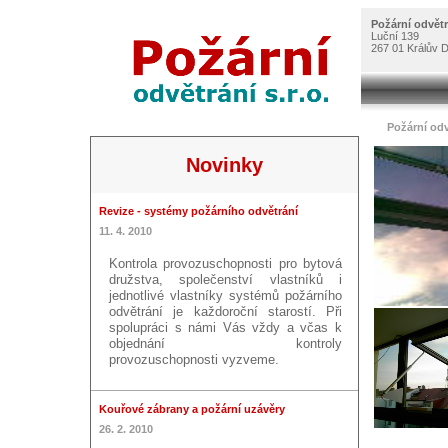
Požární odvětrá
Luční 139
267 01 Králův 
Požární odv
Novinky
Revize - systémy požárního odvětrání
11. 4. 2010
Kontrola provozuschopnosti pro bytová
družstva, společenství vlastníků i
jednotlivé vlastníky systémů požárního
odvětrání je každoroční starostí. Při
spolupráci s námi Vás vždy a včas k
objednání kontroly
provozuschopnosti vyzveme.
Kouřové zábrany a požární uzávěry
26. 2. 2010