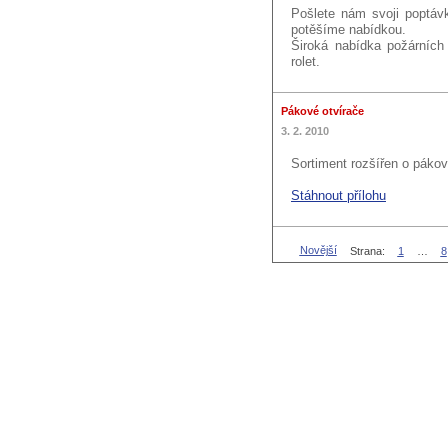
Pošlete nám svoji poptá
potěšíme nabídkou.
Široká nabídka požárních
rolet.
Pákové otvírače
3. 2. 2010
Sortiment rozšířen o pákov
Stáhnout přílohu
Novější
Strana:
1
…
8