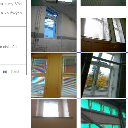
vku a my Vás
 a kouřových
é otvírače.
Starší
[9]