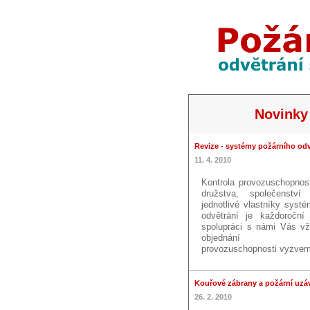
Novinky
Revize - systémy požárního odv
11. 4. 2010
Kontrola provozuschopnos
družstva, společenství
jednotlivé vlastníky syst
odvětrání je každoroční 
spolupráci s námi Vás v
objednání ko
provozuschopnosti vyzvem
Kouřové zábrany a požární uzá
26. 2. 2010