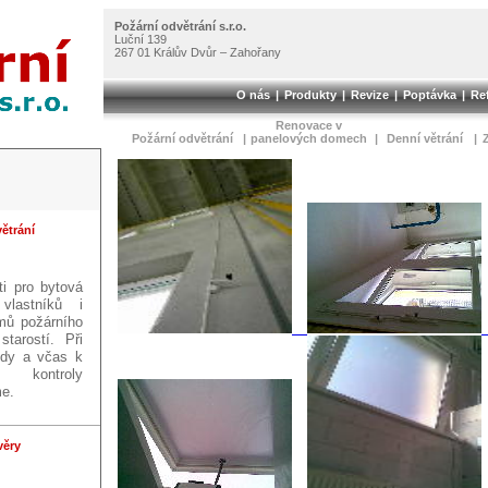
Požární odvětrání s.r.o.
Luční 139
267 01 Králův Dvůr – Zahořany
O nás
|
Produkty
|
Revize
|
Poptávka
|
Re
Renovace v
Požární odvětrání
|
panelových domech
|
Denní větrání
|
ětrání
ti pro bytová
 vlastníků i
émů požárního
starostí. Při
ždy a včas k
ntroly
e.
věry