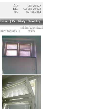
IČO:
288 70 972
DIČ:
CZ 288 70 972
tel.:
607 561 562
ference
|
Certifikáty
|
Kontakty
Požární a kouřové
Zimní zahrady
|
rolety